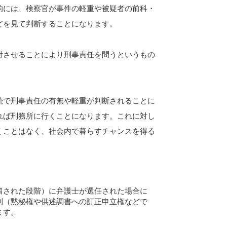
的には、検察官が事件の軽重や被疑者の前科・
どを見て判断することになります。
付させることにより刑事責任を問うというもの
続で刑事責任の有無や軽重が判断されることに
れば刑務所に行くことになります。これに対し
くことはなく、社会内で暮らすチャンスを得る
留された段階）に弁護士が選任された場合に
利（黙秘権や供述調書への訂正申立権などで
ます。