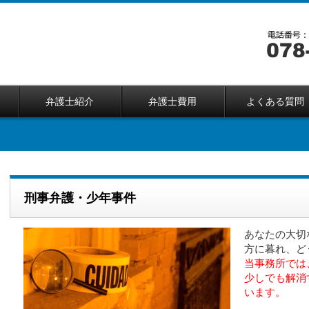
弁護士紹介
弁護士費用
よくある質問
刑事弁護・少年事件
あなたの大切
方に暮れ、ど
当事務所では
少しでも解消
います。