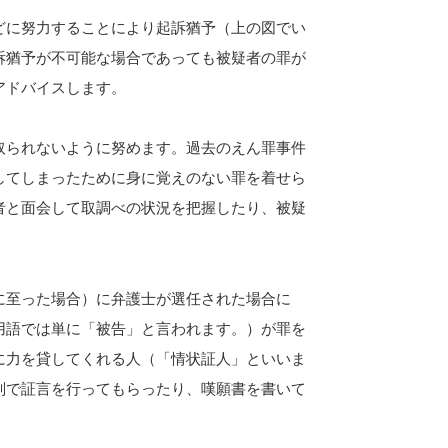
どに努力することにより起訴猶予（上の図でい
訴猶予が不可能な場合であっても被疑者の罪が
アドバイスします。
取られないように努めます。過去のえん罪事件
してしまったために身に覚えのない罪を着せら
者と面会して取調べの状況を把握したり、被疑
に至った場合）に弁護士が選任された場合に
用語では単に「被告」と言われます。）が罪を
に力を貸してくれる人（「情状証人」といいま
判で証言を行ってもらったり、嘆願書を書いて