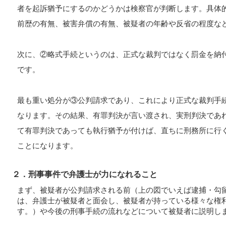
者を起訴猶予にするのかどうかは検察官が判断します。具体
前歴の有無、被害弁償の有無、被疑者の年齢や反省の程度な
次に、②略式手続というのは、正式な裁判ではなく罰金を納
です。
最も重い処分が③公判請求であり、これにより正式な裁判手
なります。その結果、有罪判決が言い渡され、実刑判決であ
て有罪判決であっても執行猶予が付けば、直ちに刑務所に行
ことになります。
２．刑事事件で弁護士が力になれること
まず、被疑者が公判請求される前（上の図でいえば逮捕・勾
は、弁護士が被疑者と面会し、被疑者が持っている様々な権
す。）や今後の刑事手続の流れなどについて被疑者に説明し