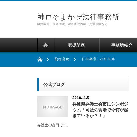
神戸そよかぜ法律事務所
離婚問題、借金問題、遺言書の作成、交通事故など
取扱業務
事務所紹介
取扱業務
刑事弁護・少年事件
公式ブログ
2018.11.5
兵庫県弁護士会市民シンポジ
ウム「司法の現場で今何が起
きているか？！」
弁護士の富田です。