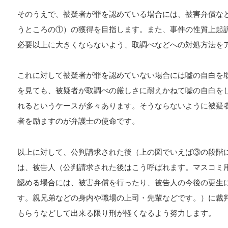
そのうえで、被疑者が罪を認めている場合には、被害弁償な
うところの①）の獲得を目指します。また、事件の性質上起
必要以上に大きくならないよう、取調べなどへの対処方法を
これに対して被疑者が罪を認めていない場合には嘘の自白を
を見ても、被疑者が取調べの厳しさに耐えかねて嘘の自白を
れるというケースが多々あります。そうならないように被疑
者を励ますのが弁護士の使命です。
以上に対して、公判請求された後（上の図でいえば③の段階
は、被告人（公判請求された後はこう呼ばれます。マスコミ
認める場合には、被害弁償を行ったり、被告人の今後の更生
す。親兄弟などの身内や職場の上司・先輩などです。）に裁
もらうなどして出来る限り刑が軽くなるよう努力します。