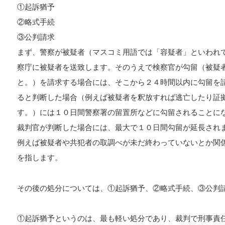
①起訴猶予
②略式手続
③公判請求
まず、警察が被疑者（マスコミ用語では「容疑者」といわれ
察庁に被疑者を送致します。そのうえで検察官が勾留（被疑
と。）を請求する場合には、そこから２４時間以内に勾留を
ると判断した場合（例えば被疑者を釈放すれば逃亡したり証
す。）には１０日間警察署の留置所などに勾留されることに
裁判官が判断した場合には、最大で１０日間勾留が延長され
例えば被疑者や共犯者の取調べが未だ終わっていないとか関
を指します。
その後の処分については、①起訴猶予、②略式手続、③公判
①起訴猶予というのは、最も軽い処分であり、裁判で刑事責