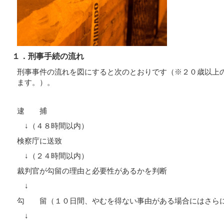
１．刑事手続の流れ
刑事事件の流れを図にすると次のとおりです（※２０歳以上
ます。）。
逮 捕
↓（４８時間以内）
検察庁に送致
↓（２４時間以内）
裁判官が勾留の理由と必要性があるかを判断
↓
勾 留（１０日間、やむを得ない事由がある場合にはさら
↓